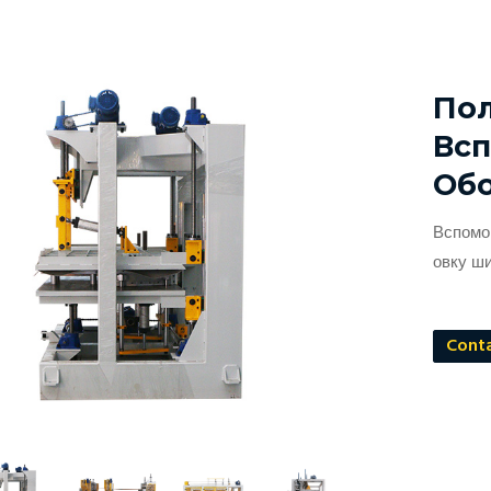
По
Всп
Об
Вспомо
овку ш
Cont