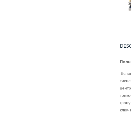
DES
Полн
Вспом
тисне
центр
тонко
грану
ключ 