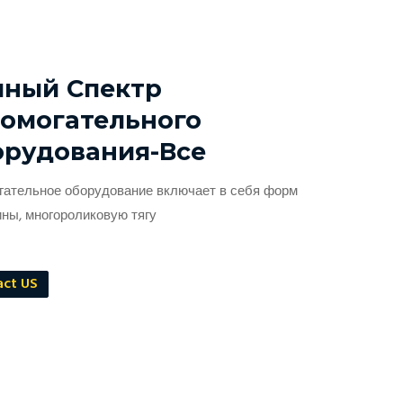
лный Спектр
омогательного
орудования-Все
гательное оборудование включает в себя форм
ины, многороликовую тягу
act US