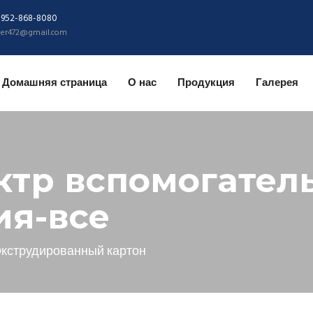
-952-868-8080
ider472@gmail.com
Домашняя страница
О нас
Продукция
Галерея
ктр вспомогател
ия-все
кструдированный картон