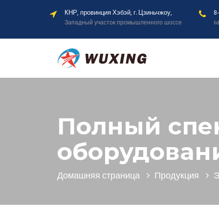
КНР, провинция Хэбэй, г. Цзиньчжоу,
8
Западный участок промышленного шоссе
l
Полный спе
оборудован
Домашняя страница
Продукция
Э